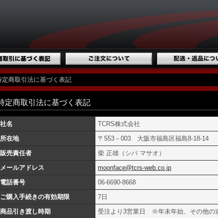
特定商取引法に基づく表記
特定商取引法に基づく表記
社名
TCRS株式会社
所在地
〒553－003 大阪市福島区福島8-18-14
販売責任者
柴 正雄（シバ マサオ）
メールアドレス
moonface@tcrs-web.co.jp
電話番号
06-6690-8668
ご購入手続きの有効期限
7日
商品引き渡し時期
受注より3営業日 ※年末年始、その他の