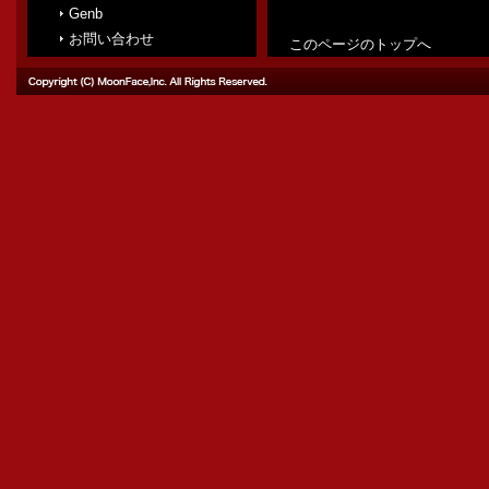
ＧＷ期間
Genb
お問い合わせ
このページのトップへ
（金） 〜
2021/12/09
年末年始
（水） 
2021/07/22
夏季休業
８月１５日
2021/04/14
ＧＷ期間
（木） 
2020/12/02
年末年始
（日） 
2020/07/24
夏季休業