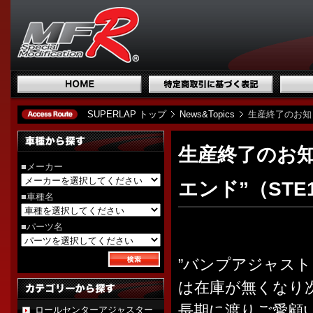
SUPERLAP トップ
News&Topics
生産終了のお知
生産終了のお
■メーカー
エンド”（STE
■車種名
■パーツ名
”バンプアジャスト
は在庫が無くなり
長期に渡りご愛顧
ロールセンターアジャスター