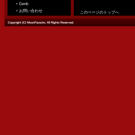
Genb
８月１５日
お問い合わせ
このページのトップへ
2021/04/14
ＧＷ期間
（木） 
2020/12/02
年末年始
（日） 
2020/07/24
夏季休業
月１３日（
2020/04/16
ＧＷ期間
（日） 
2020/02/05
臨時休業